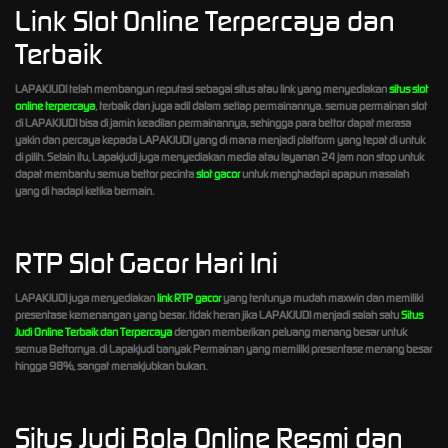
Link Slot Online Terpercaya dan
Terbaik
LAPAKJUDI telah membangun reputasi sebagai situs atau link yang menyediakan
situs slot
online terpercaya
, terbaik dan juga adil dalam setiap permainannya. semua permainan slot
di LAPAKJUDI bisa di jamin keadilan permainannya, sehingga para bettor dapat merasa
yakin dan percaya kepada LAPAKJUDI yang di mana menjadi platform yang tepat di untuk
di pilih. Selain itu, Lapakjudi juga menyediakan media atau layanan 24 jam non stop untuk
dapat membantu semua bettor pecinta
slot gacor
untuk menghadapi apapun masalah
yang di hadapi ketika bermain.
RTP Slot Gacor Hari Ini
LAPAKJUDI juga menyediakan
link RTP gacor
yang tentunya mudah maxwin dan memiliki
presentase kemenangan yang besar. tidak heran jika LAPAKJUDI menjadi salah satu
Situs
Judi Online Terbaik dan Terpercaya
dengan memberikan peluang menang besar untuk
semua Bettornya. di Lapakjudi banyak Permainan yang memiliki presentase menang besar
hingga 98%, sangat menakjubkan bukan.
Situs Judi Bola Online Resmi dan