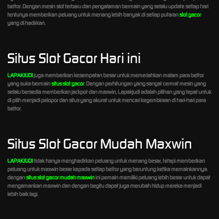
bettor. Dengan mesin slot terbaru dan pengalaman bermain yang selalu update setiap hari
tentunya memberikan peluang untuk menang lebih banyak di setiap putaran
slot gacor
yang di hadirkan.
Situs Slot Gacor Hari ini
LAPAKJUDI
juga memberikan kesempatan besar untuk memeriahkan malam para bettor
yang suka bermain
situs slot gacor
. Dengan perhitungan yang sangat cermat mesin yang
selalu bersedia memberikan jackpot dan maxwin, Lapakjudi adalah pilihan yang tepat untuk
di pilih menjadi pelopor dan situs yang akurat untuk mencari kegembiraan di hari-hari para
bettor.
Situs Slot Gacor Mudah Maxwin
LAPAKJUDI
tidak hanya menghadirkan peluang untuk menang besar, tetapi memberikan
peluang untuk maxwin besar kepada setiap bettor yang beruntung ketika memainkannya.
dengan
situs slot gacor mudah maxwin
ini pemain memiliki peluang lebih besar untuk dapat
mengamankan maxwin dan dengan begitu dapat juga merubah hidup mereka menjadi
lebih baik lagi.