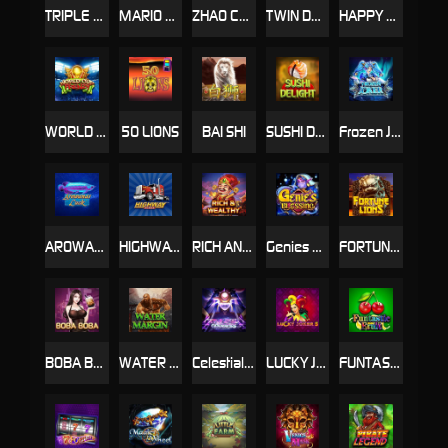
TRIPLE TWISTER
MARIO AND FRIENDS
ZHAO CAI JIN BAO
TWIN DRAGON
HAPPY NEW YEAR
WORLD CUP FRENZY
50 LIONS
BAI SHI
SUSHI DELIGHT
Frozen Joker
AROWANAS LUCK
HIGHWAY KING
RICH AND WEALTHY
Genies Blessing
FORTUNE LIONS
BOBA BOBA
WATER MARGIN
Celestial Goddess
LUCKY JOKER 5
FUNTASTIC FRUIT