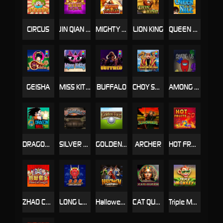
CIRCUS
JIN QIAN WA
MIGHTY SPARTAN
LION KING
QUEEN OF THE NILE
GEISHA
MISS KITTY
BUFFALO
CHOY SUN DOA
AMONG US
DRAGON BALL
SILVER BULLET
GOLDEN TOUR
ARCHER
HOT FRUITS 20
ZHAO CAI TONG ZHI
LONG LONG LONG
Halloween Fortune
CAT QUEEN
Triple Monkey