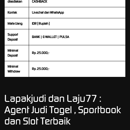
disediakan
CASHBACK
Kontak
Livechat dan WhatsApp
Mata Uang
IDR ( Rupiah )
Support
BANK | E-WALLET | PULSA
Deposit
Minimal
Rp. 25.000,-
Deposit
Minimal
Rp. 25.000,-
Withdraw
Lapakjudi dan Laju77 :
Agent Judi Togel , Sportbook
dan Slot Terbaik