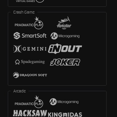
Crash Game
Arcade