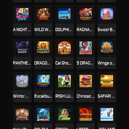
A NIGHT OUT
WILD WEST
DOLPHIN TREASURE
RAGNAROK FIRE STORM
Sweet Buffet
PANTHER MOON
DRAGON GATE
Cai Shen Do
5 DRAGONS
Wings of God
Winter Magic
Excalibur Legend
IRISH LUCK
Chinese Fair
SAFARI HEAT