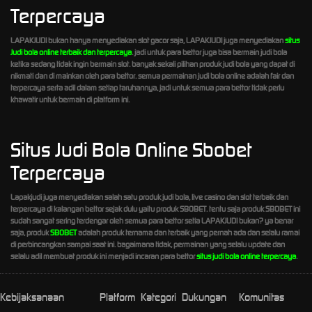
Terpercaya
LAPAKJUDI bukan hanya menyediakan slot gacor saja, LAPAKJUDI juga menyediakan
situs
Judi bola online terbaik dan terpercaya
. jadi untuk para bettor juga bisa bermain judi bola
ketika sedang tidak ingin bermain slot. banyak sekali pilihan produk judi bola yang dapat di
nikmati dan di mainkan oleh para bettor. semua permainan judi bola online adalah fair dan
terpercaya serta adil dalam setiap taruhannya, jadi untuk semua para bettor tidak perlu
khawatir untuk bermain di platform ini.
Situs Judi Bola Online Sbobet
Terpercaya
Lapakjudi juga menyediakan salah satu produk judi bola, live casino dan slot terbaik dan
terpercaya di kalangan bettor sejak dulu yaitu produk SBOBET. tentu saja produk SBOBET ini
sudah sangat sering terdengar oleh semua para bettor setia LAPAKJUDI bukan? ya benar
saja, produk
SBOBET
adalah produk ternama dan terbaik yang pernah ada dan selalu ramai
di perbincangkan sampai saat ini. bagaimana tidak, permainan yang selalu update dan
selalu adil membuat produk ini menjadi incaran para bettor
situs judi bola online terpercaya
.
Kebijaksanaan
Platform
Kategori
Dukungan
Komunitas