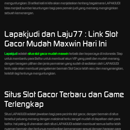
menguntungkan. Di artikel kali ini kita akan menjelaskan tentang bagaimana
LAPAKJUDI
bisa menjadi sumber keuntungan bagi para pemain judi yang memang menginginkan
sebuah kemenangan.
Lapakjudi dan Laju77 : Link Slot
Gacor Mudah Maxwin Hari Ini
Lapakjudi
adalah
situs slot gacor mudah maxwin
terbaik dan terpercaya di indonesia. Siap
untuk membantu para Bettor untuk membuat akun VIP yang pasti dan mudah menang.
dengan beragam pilihan dan jenis permainan yang sudah di sediakan oleh LAPAKJUDI
tentu saja akan membuat pengalaman bermain Slot Gacor lebih seru dan menyenangkan,
terlebih lagi tentunya menguntungkan.
Situs Slot Gacor Terbaru dan Game
Terlengkap
Situs LAPAKJUDI adalah jawaban bagi para pecinta slot gacor, dengan bermain di situs
tersebut peluang menang dengan maksimal tentu sangat mudah di dapatkan oleh para
bettor. hal paling di utamakan oleh situs LAPAKJUDI adalah membuat semua bettor lebih
nyaman bermain dan tentunya memberikan kemenangan sesuai dengan harapan para