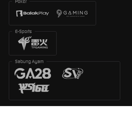
Poker
E-Sports
Sabung Ayam