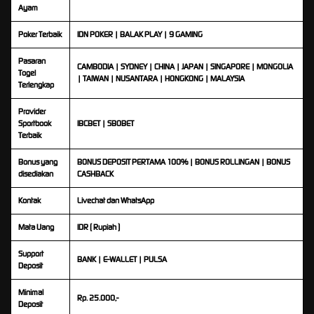
Ayam
Poker Terbaik
IDN POKER | BALAK PLAY | 9 GAMING
Pasaran
CAMBODIA | SYDNEY | CHINA | JAPAN | SINGAPORE | MONGOLIA
Togel
| TAIWAN | NUSANTARA | HONGKONG | MALAYSIA
Terlengkap
Provider
Sportbook
IBCBET | SBOBET
Terbaik
Bonus yang
BONUS DEPOSIT PERTAMA 100% | BONUS ROLLINGAN | BONUS
disediakan
CASHBACK
Kontak
Livechat dan WhatsApp
Mata Uang
IDR ( Rupiah )
Support
BANK | E-WALLET | PULSA
Deposit
Minimal
Rp. 25.000,-
Deposit