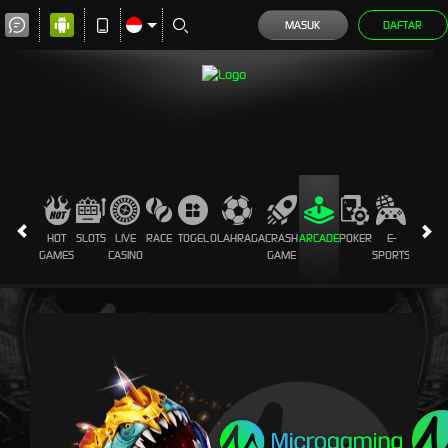
MASUK
DAFTAR
HOT
SLOTS
LIVE
RACE
TOGEL
OLAHRAGA
CRASH
ARCADE
POKER
E-
SABUN
GAMES
CASINO
GAME
SPORTS
AYAM