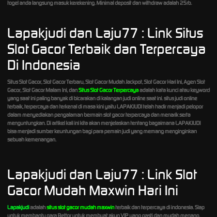
togel anda langsung masuk kerekening. Minimal deposit dan withdraw adalah 25rb.
Lapakjudi dan Laju77 : Link Situs
Slot Gacor Terbaik dan Terpercaya
Di Indonesia
Situs Slot Gacor, Slot Gacor Terbaru, Slot Gacor Mudah Jackpot, Slot Gacor Hari Ini, Agen Slot
Gacor, Slot Gacor Malam Ini, dan
Situs Slot Gacor Terpercaya
adalah kata kunci atau keyword
yang saat ini paling banyak di bicarakan di kalangan judi online saat ini. situs judi online
terbaik, terpercaya dan terkenal di masa kini yaitu LAPAKJUDI telah hadir menjadi pelopor
dalam menyediakan pengalaman bermain slot gacor terpercaya dan menarik serta
menguntungkan. Di artikel kali ini kita akan menjelaskan tentang bagaimana
LAPAKJUDI
bisa menjadi sumber keuntungan bagi para pemain judi yang memang menginginkan
sebuah kemenangan.
Lapakjudi dan Laju77 : Link Slot
Gacor Mudah Maxwin Hari Ini
Lapakjudi
adalah
situs slot gacor mudah maxwin
terbaik dan terpercaya di indonesia. Siap
untuk membantu para Bettor untuk membuat akun VIP yang pasti dan mudah menang.