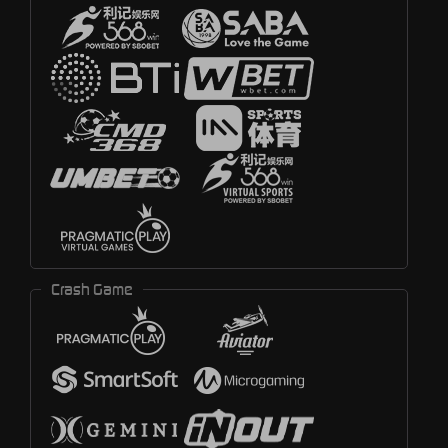
Crash Game