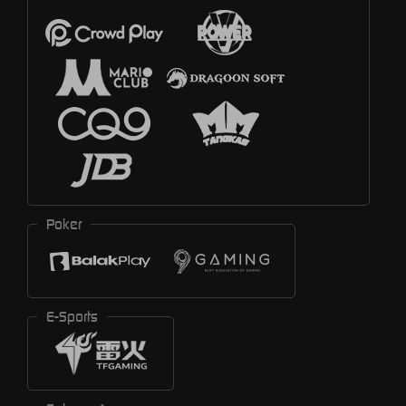
Poker
E-Sports