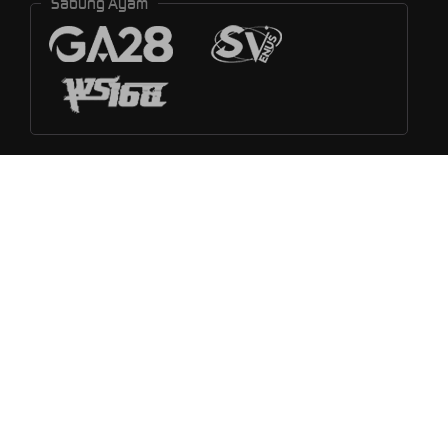
Sabung Ayam