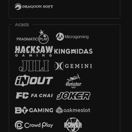
Arcade