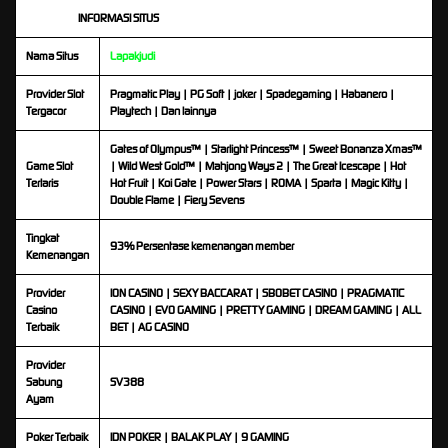
INFORMASI SITUS
Nama Situs
Lapakjudi
Provider Slot
Pragmatic Play | PG Soft | joker | Spadegaming | Habanero |
Tergacor
Playtech | Dan lainnya
Gates of Olympus™ | Starlight Princess™ | Sweet Bonanza Xmas™
Game Slot
| Wild West Gold™ | Mahjong Ways 2 | The Great Icescape | Hot
Terlaris
Hot Fruit | Koi Gate | Power Stars | ROMA | Sparta | Magic Kitty |
Double Flame | Fiery Sevens
Tingkat
93% Persentase kemenangan member
Kemenangan
Provider
ION CASINO | SEXY BACCARAT | SBOBET CASINO | PRAGMATIC
Casino
CASINO | EVO GAMING | PRETTY GAMING | DREAM GAMING | ALL
Terbaik
BET | AG CASINO
Provider
Sabung
SV388
Ayam
Poker Terbaik
IDN POKER | BALAK PLAY | 9 GAMING