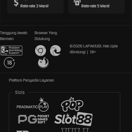
Rata-rata 3 Menit
Rata-rata 5 Menit
Tanggung Jawab
Browser Yang
Bermain
Didukung
©2026 LAPAKJUDI. Hak cipta
dilindungi | 18+
Platform Penyedia Layanan
Slots