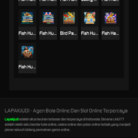
Fish Hunter 2 EX-Newbie
Fish Hunter 2 EX-My Club
Bird Paradise
Fish Hunter Spongebob
Fish Haiba
Fish Hunting: Li Kui Pi Yu
LAPAKJUDI - Agen Bola Online Dan Slot Online Terpercaya
Lapakjudi
adalah situs taruhan terbesar dan terpercaya di Indonesia. Dimana
LAJU77
adalah salah satu bandar bola online, casino online dan poker online terbaik yang menjadi
pioner seluruh bidang permainan game online.