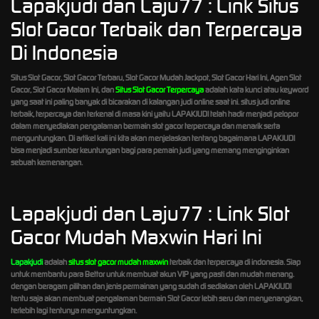
Lapakjudi dan Laju77 : Link Situs
Slot Gacor Terbaik dan Terpercaya
Di Indonesia
Situs Slot Gacor, Slot Gacor Terbaru, Slot Gacor Mudah Jackpot, Slot Gacor Hari Ini, Agen Slot
Gacor, Slot Gacor Malam Ini, dan
Situs Slot Gacor Terpercaya
adalah kata kunci atau keyword
yang saat ini paling banyak di bicarakan di kalangan judi online saat ini. situs judi online
terbaik, terpercaya dan terkenal di masa kini yaitu LAPAKJUDI telah hadir menjadi pelopor
dalam menyediakan pengalaman bermain slot gacor terpercaya dan menarik serta
menguntungkan. Di artikel kali ini kita akan menjelaskan tentang bagaimana
LAPAKJUDI
bisa menjadi sumber keuntungan bagi para pemain judi yang memang menginginkan
sebuah kemenangan.
Lapakjudi dan Laju77 : Link Slot
Gacor Mudah Maxwin Hari Ini
Lapakjudi
adalah
situs slot gacor mudah maxwin
terbaik dan terpercaya di indonesia. Siap
untuk membantu para Bettor untuk membuat akun VIP yang pasti dan mudah menang.
dengan beragam pilihan dan jenis permainan yang sudah di sediakan oleh LAPAKJUDI
tentu saja akan membuat pengalaman bermain Slot Gacor lebih seru dan menyenangkan,
terlebih lagi tentunya menguntungkan.