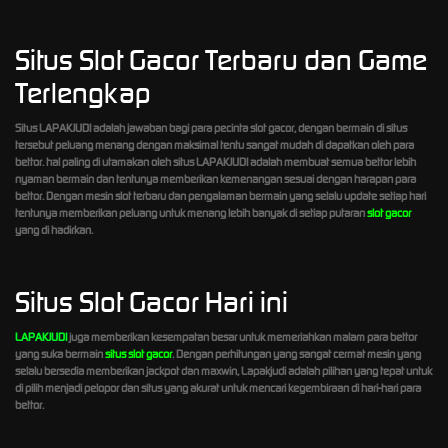
Situs Slot Gacor Terbaru dan Game
Terlengkap
Situs LAPAKJUDI adalah jawaban bagi para pecinta slot gacor, dengan bermain di situs
tersebut peluang menang dengan maksimal tentu sangat mudah di dapatkan oleh para
bettor. hal paling di utamakan oleh situs LAPAKJUDI adalah membuat semua bettor lebih
nyaman bermain dan tentunya memberikan kemenangan sesuai dengan harapan para
bettor. Dengan mesin slot terbaru dan pengalaman bermain yang selalu update setiap hari
tentunya memberikan peluang untuk menang lebih banyak di setiap putaran
slot gacor
yang di hadirkan.
Situs Slot Gacor Hari ini
LAPAKJUDI
juga memberikan kesempatan besar untuk memeriahkan malam para bettor
yang suka bermain
situs slot gacor
. Dengan perhitungan yang sangat cermat mesin yang
selalu bersedia memberikan jackpot dan maxwin, Lapakjudi adalah pilihan yang tepat untuk
di pilih menjadi pelopor dan situs yang akurat untuk mencari kegembiraan di hari-hari para
bettor.