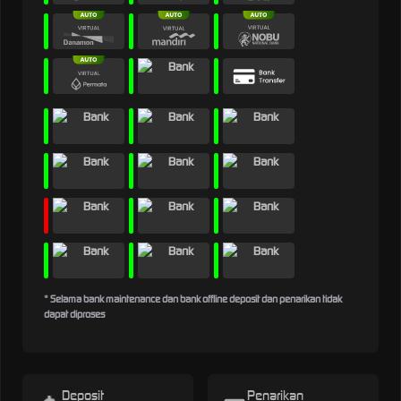
* Selama bank maintenance dan bank offline deposit dan penarikan tidak
dapat diproses
Deposit
Penarikan