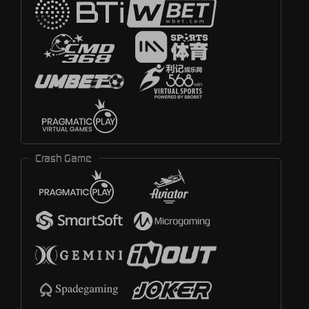
Crash Game