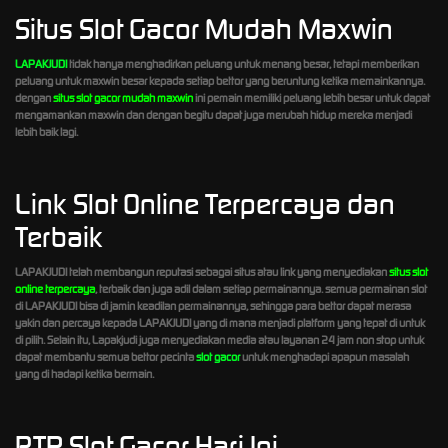
Situs Slot Gacor Mudah Maxwin
LAPAKJUDI
tidak hanya menghadirkan peluang untuk menang besar, tetapi memberikan
peluang untuk maxwin besar kepada setiap bettor yang beruntung ketika memainkannya.
dengan
situs slot gacor mudah maxwin
ini pemain memiliki peluang lebih besar untuk dapat
mengamankan maxwin dan dengan begitu dapat juga merubah hidup mereka menjadi
lebih baik lagi.
Link Slot Online Terpercaya dan
Terbaik
LAPAKJUDI telah membangun reputasi sebagai situs atau link yang menyediakan
situs slot
online terpercaya
, terbaik dan juga adil dalam setiap permainannya. semua permainan slot
di LAPAKJUDI bisa di jamin keadilan permainannya, sehingga para bettor dapat merasa
yakin dan percaya kepada LAPAKJUDI yang di mana menjadi platform yang tepat di untuk
di pilih. Selain itu, Lapakjudi juga menyediakan media atau layanan 24 jam non stop untuk
dapat membantu semua bettor pecinta
slot gacor
untuk menghadapi apapun masalah
yang di hadapi ketika bermain.
RTP Slot Gacor Hari Ini