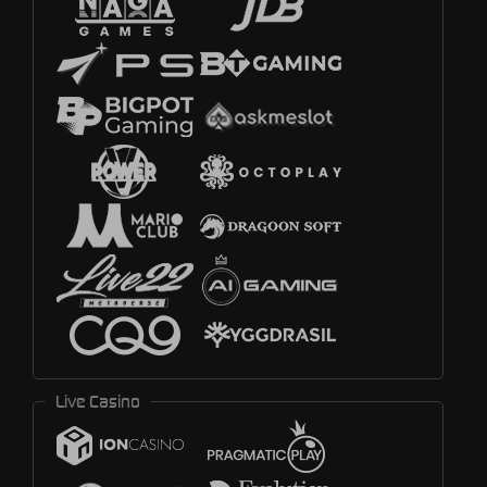
Live Casino