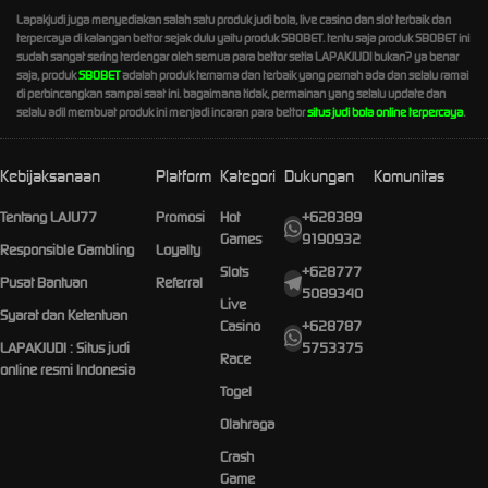
Lapakjudi juga menyediakan salah satu produk judi bola, live casino dan slot terbaik dan
terpercaya di kalangan bettor sejak dulu yaitu produk SBOBET. tentu saja produk SBOBET ini
sudah sangat sering terdengar oleh semua para bettor setia LAPAKJUDI bukan? ya benar
saja, produk
SBOBET
adalah produk ternama dan terbaik yang pernah ada dan selalu ramai
di perbincangkan sampai saat ini. bagaimana tidak, permainan yang selalu update dan
selalu adil membuat produk ini menjadi incaran para bettor
situs judi bola online terpercaya
.
Kebijaksanaan
Platform
Kategori
Dukungan
Komunitas
Tentang LAJU77
Promosi
Hot
+628389
Games
9190932
Responsible Gambling
Loyalty
Slots
+628777
Pusat Bantuan
Referral
5089340
Live
Syarat dan Ketentuan
Casino
+628787
LAPAKJUDI : Situs judi
5753375
Race
online resmi Indonesia
Togel
Olahraga
Crash
Game