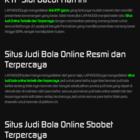
LAPAKJUDI juga menyediakan
link RTP gacor
yang tentunya mudah maxwin dan memiliki
presentase kemenangan yang besar. tidak heran jika LAPAKJUDI menjadi salah satu
Situs
Judi Online Terbaik dan Terpercaya
dengan memberikan peluang menang besar untuk
semua Bettornya. di Lapakjudi banyak Permainan yang memiliki presentase menang besar
hingga 98%, sangat menakjubkan bukan.
Situs Judi Bola Online Resmi dan
Terpercaya
LAPAKJUDI bukan hanya menyediakan slot gacor saja, LAPAKJUDI juga menyediakan
situs
Judi bola online terbaik dan terpercaya
. jadi untuk para bettor juga bisa bermain judi bola
ketika sedang tidak ingin bermain slot. banyak sekali pilihan produk judi bola yang dapat di
nikmati dan di mainkan oleh para bettor. semua permainan judi bola online adalah fair dan
terpercaya serta adil dalam setiap taruhannya, jadi untuk semua para bettor tidak perlu
khawatir untuk bermain di platform ini.
Situs Judi Bola Online Sbobet
Terpercaya